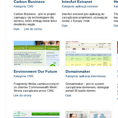
Carbon Business
InterAct Extranet
He
Kategoria:
CMS
Kategoria:
aplikacja extranet
Kat
Carbon Business - jest to projekt
InterAct extranet jest aplikacją do
The
zajmujący się technologiami dla
zarządzania projektami, używają jej
bad
biznesu, które emitują niskie ilości
osoby z Europy i Indii.
sta
dwutlenku węgla.
Opis
Op
Opis
|
Link do strony
Environment Our Future
Domainmaker
Kategoria:
CMS
Kategoria:
aplikacja internetowa
Fragmenty filmów zamieszczonych
Domainmaker - jest to system
ze zbiorów 'Commonwealth Week'.
zarządzania domenami, obsługuje
Strona zarządzana przez CMS.
ponad 30 typów domen.
Link do strony
Opis